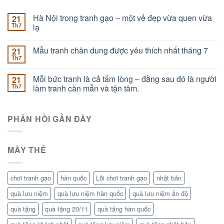
Hà Nội trong tranh gạo – một vẻ đẹp vừa quen vừa
21
Th7
lạ
Mẫu tranh chân dung được yêu thích nhất tháng 7
21
Th7
Mỗi bức tranh là cả tấm lòng – đằng sau đó là người
21
Th7
làm tranh cần mẫn và tận tâm.
PHẢN HỒI GẦN ĐÂY
MÂY THẺ
chơi tranh gạo
hàn quốc
Lối chơi tranh gạo
nhật bản
quà lưu niệm
quà lưu niệm hàn quốc
quà lưu niệm ấn độ
quà tặng
quà tặng 20/11
quà tặng hàn quốc