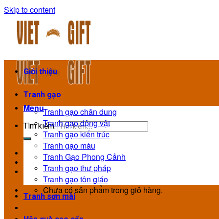
Skip to content
Giới thiệu
Tranh gạo
Menu
Tranh gạo chân dung
Tranh gạo động vật
Tìm kiếm:
Tranh gạo kiến trúc
Tranh gạo màu
Tranh Gạo Phong Cảnh
Tranh gạo thư pháp
Tranh gạo tôn giáo
Chưa có sản phẩm trong giỏ hàng.
Tranh sơn mài