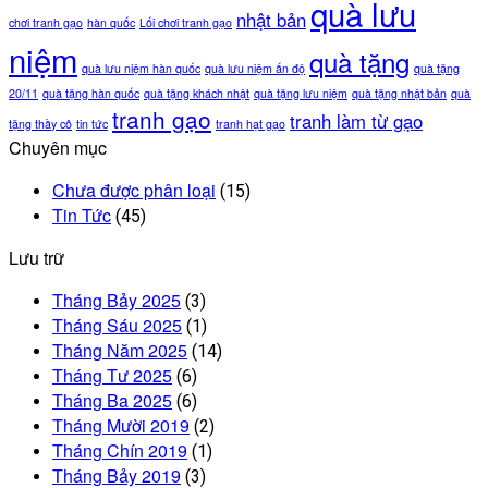
quà lưu
nhật bản
chơi tranh gạo
hàn quốc
Lối chơi tranh gạo
niệm
quà tặng
quà lưu niệm hàn quốc
quà lưu niệm ấn độ
quà tặng
20/11
quà tặng hàn quốc
quà tặng khách nhật
quà tặng lưu niệm
quà tặng nhật bản
quà
tranh gạo
tranh làm từ gạo
tặng thầy cô
tin tức
tranh hạt gạo
Chuyên mục
Chưa được phân loại
(15)
Tin Tức
(45)
Lưu trữ
Tháng Bảy 2025
(3)
Tháng Sáu 2025
(1)
Tháng Năm 2025
(14)
Tháng Tư 2025
(6)
Tháng Ba 2025
(6)
Tháng Mười 2019
(2)
Tháng Chín 2019
(1)
Tháng Bảy 2019
(3)