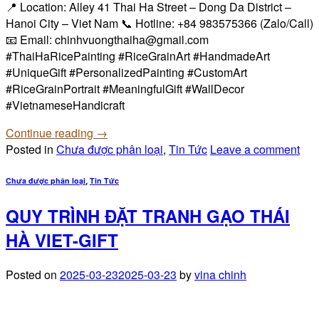
📍 Location: Alley 41 Thai Ha Street – Dong Da District –
Hanoi City – Viet Nam 📞 Hotline: +84 983575366 (Zalo/Call)
📧 Email: chinhvuongthaiha@gmail.com
#ThaiHaRicePainting #RiceGrainArt #HandmadeArt
#UniqueGift #PersonalizedPainting #CustomArt
#RiceGrainPortrait #MeaningfulGift #WallDecor
#VietnameseHandicraft
Continue reading
→
Posted in
Chưa được phân loại
,
Tin Tức
Leave a comment
Chưa được phân loại
Tin Tức
,
QUY TRÌNH ĐẶT TRANH GẠO THÁI
HÀ VIET-GIFT
Posted on
2025-03-23
2025-03-23
by
vina chinh