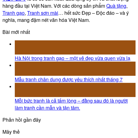
hàng đầu tại Việt Nam. Với các dòng sản phẩm
Quà tặng
,
Tranh gạo
,
Tranh sơn mài
… hết sức Đẹp – Độc đáo – và ý
nghĩa, mang đậm nét văn hóa Việt Nam.
Bài mới nhất
21
Th7
Hà Nội trong tranh gạo – một vẻ đẹp vừa quen vừa lạ
21
Th7
Mẫu tranh chân dung được yêu thích nhất tháng 7
21
Th7
Mỗi bức tranh là cả tấm lòng – đằng sau đó là người
làm tranh cần mẫn và tận tâm.
Phản hồi gần đây
Mây thẻ