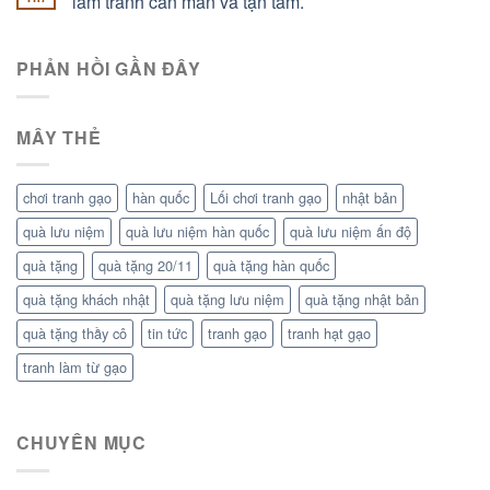
làm tranh cần mẫn và tận tâm.
PHẢN HỒI GẦN ĐÂY
MÂY THẺ
chơi tranh gạo
hàn quốc
Lối chơi tranh gạo
nhật bản
quà lưu niệm
quà lưu niệm hàn quốc
quà lưu niệm ấn độ
quà tặng
quà tặng 20/11
quà tặng hàn quốc
quà tặng khách nhật
quà tặng lưu niệm
quà tặng nhật bản
quà tặng thầy cô
tin tức
tranh gạo
tranh hạt gạo
tranh làm từ gạo
CHUYÊN MỤC