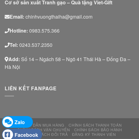
Cơ sở sản xuất Tranh gạo – Quà tặng Viet-Gift
Email:
chinhvuongthaiha@gmail.com
Hotline:
0983.575.366
Tel:
0243.537.2350
Add:
Số 14 – Ngách 58 – Ngõ 41 Thái Hà – Đống Đa –
Hà Nội
LIÊN KẾT FANPAGE
Zalo
HƯỚNG DẪN MUA HÀNG
CHÍNH SÁCH THANH TOÁN
CHÍNH SÁCH VẬN CHUYỂN
CHÍNH SÁCH BẢO HÀNH
Facebook
CHÍNH SÁCH ĐỔI TRẢ
ĐĂNG KÝ THÀNH VIÊN