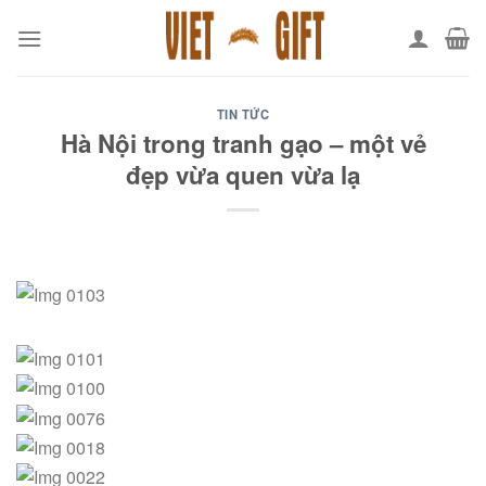
Skip
to
content
TIN TỨC
Hà Nội trong tranh gạo – một vẻ
đẹp vừa quen vừa lạ