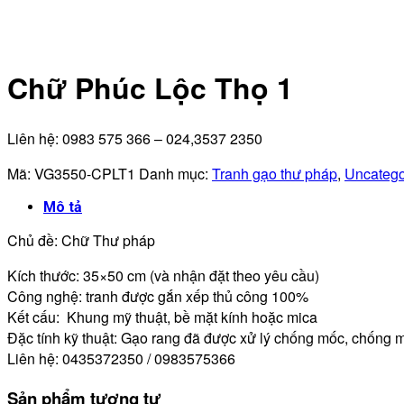
Chữ Phúc Lộc Thọ 1
Liên hệ: 0983 575 366 – 024,3537 2350
Mã:
VG3550-CPLT1
Danh mục:
Tranh gạo thư pháp
,
Uncatego
Mô tả
Chủ đề: Chữ Thư pháp
Kích thước: 35×50 cm (và nhận đặt theo yêu cầu)
Công nghệ: tranh được gắn xếp thủ công 100%
Kết cấu: Khung mỹ thuật, bề mặt kính hoặc mica
Đặc tính kỹ thuật: Gạo rang đã được xử lý chống mốc, chống
Liên hệ: 0435372350 / 0983575366
Sản phẩm tương tự