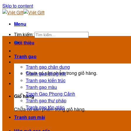
Skip to content
Menu
Tìm kiếm:
Giới thiệu
Tranh gạo
Tranh gạo chân dung
Chưa có sản phẩm trong giỏ hàng.
Tranh gạo động vật
Tranh gạo kiến trúc
Tranh gạo màu
Tranh Gạo Phong Cảnh
Giỏ hàng
Tranh gạo thư pháp
Tranh gạo tôn giáo
Chưa có sản phẩm trong giỏ hàng.
Tranh sơn mài