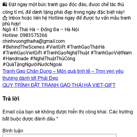
🛍️ Đặt ngay một bức tranh gạo độc đáo, được chế tác thủ
công tỉ mỉ, để dành tặng phái đẹp trong ngày đặc biệt này!
📩 Inbox hoặc liên hệ Hotline ngay để được tư vấn mẫu tranh
phù hợp!
Ngõ 41 Thái Hà – Đống Đa – Hà Nội
Hotline: 0983575366
chinhvuongthaiha@gmail.com
#BehindTheScenes #VietGift #TranhGạoTháiHà
#TranhGạoVietGift #TranhGạoNghệThuật #TranhGạoViệtNam
#Handmade #NghệThuậtThủCông
#QuàTặngNgườiNướcNgoài
Tranh Gạo Chân Dung – Món quà tinh tế – Trọn vẹn yêu
thương dành tới Phái Đẹp
QUY TRÌNH ĐẶT TRANH GẠO THÁI HÀ VIET-GIFT
Trả lời
Email của bạn sẽ không được hiển thị công khai.
Các trường
bắt buộc được đánh dấu
*
Bình luận