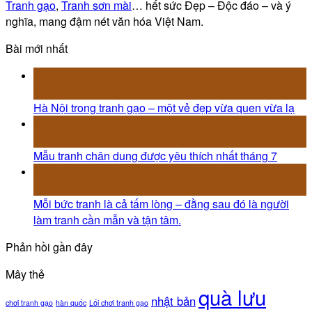
Tranh gạo
,
Tranh sơn mài
… hết sức Đẹp – Độc đáo – và ý
nghĩa, mang đậm nét văn hóa Việt Nam.
Bài mới nhất
21
Th7
Hà Nội trong tranh gạo – một vẻ đẹp vừa quen vừa lạ
21
Th7
Mẫu tranh chân dung được yêu thích nhất tháng 7
21
Th7
Mỗi bức tranh là cả tấm lòng – đằng sau đó là người
làm tranh cần mẫn và tận tâm.
Phản hồi gần đây
Mây thẻ
quà lưu
nhật bản
chơi tranh gạo
hàn quốc
Lối chơi tranh gạo