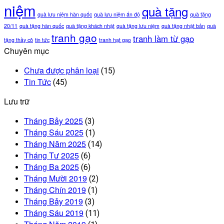
niệm
quà tặng
quà lưu niệm hàn quốc
quà lưu niệm ấn độ
quà tặng
20/11
quà tặng hàn quốc
quà tặng khách nhật
quà tặng lưu niệm
quà tặng nhật bản
quà
tranh gạo
tranh làm từ gạo
tặng thầy cô
tin tức
tranh hạt gạo
Chuyên mục
Chưa được phân loại
(15)
Tin Tức
(45)
Lưu trữ
Tháng Bảy 2025
(3)
Tháng Sáu 2025
(1)
Tháng Năm 2025
(14)
Tháng Tư 2025
(6)
Tháng Ba 2025
(6)
Tháng Mười 2019
(2)
Tháng Chín 2019
(1)
Tháng Bảy 2019
(3)
Tháng Sáu 2019
(11)