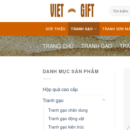
Skip
Tìm
to
kiếm:
content
GIỚI THIỆU
TRANH GẠO
TRANH SƠN MÀ
TRANG CHỦ
/
TRANH GẠO
/
TRA
DANH MỤC SẢN PHẨM
Hộp quà cao cấp
Tranh gạo
Tranh gạo chân dung
Tranh gạo động vật
Tranh gạo kiến trúc