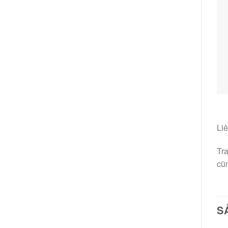
Li
Tra
cũn
S