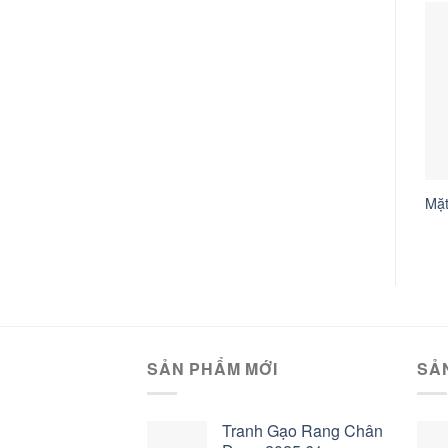
Mặt Hổ
Cố Đô Huế
Mặ
SẢN PHẨM MỚI
SẢ
Tranh Gạo Rang Chân