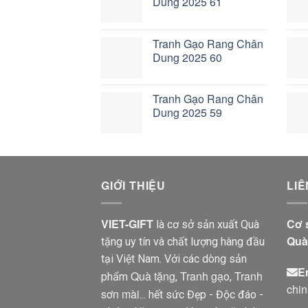
Dung 2025 61
Tranh Gạo Rang Chân
Dung 2025 60
Tranh Gạo Rang Chân
Dung 2025 59
GIỚI THIỆU
LIÊ
VIET-GIFT
Cơ 
là cơ sở sản xuất Quà
Quà 
tặng uy tín và chất lượng hàng đầu
tại Việt Nam. Với các dòng sản
E
Quà tặng
Tranh gạo
Tranh
phẩm
,
,
chi
sơn mài
... hết sức Đẹp - Độc đáo -