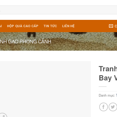
C
I
HỘP QUÀ CAO CẤP
TIN TỨC
LIÊN HỆ
NH GẠO PHONG CẢNH
Tran
Bay 
Danh mục: