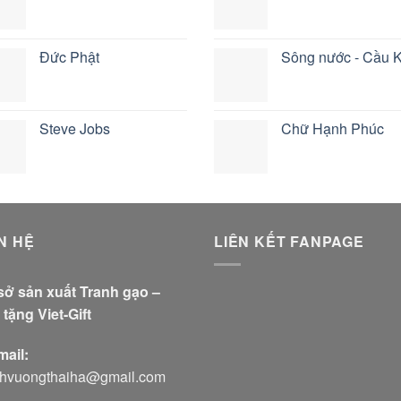
Đức Phật
Sông nước - Cầu K
Steve Jobs
Chữ Hạnh Phúc
N HỆ
LIÊN KẾT FANPAGE
sở sản xuất Tranh gạo –
tặng Viet-Gift
mail:
nhvuongthaiha@gmail.com