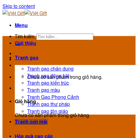
Skip to content
Menu
Tìm kiếm:
Giới thiệu
Tranh gạo
Tranh gạo chân dung
Tranh gạo động vật
Chưa có sản phẩm trong giỏ hàng.
Tranh gạo kiến trúc
Tranh gạo màu
Tranh Gạo Phong Cảnh
Giỏ hàng
Tranh gạo thư pháp
Tranh gạo tôn giáo
Chưa có sản phẩm trong giỏ hàng.
Tranh sơn mài
Hộp quà cao cấp