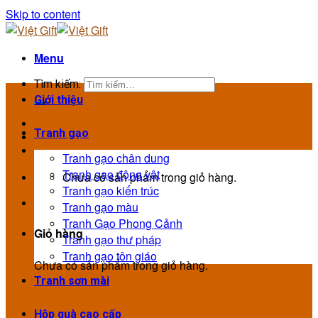
Skip to content
Menu
Tìm kiếm:
Giới thiệu
Tranh gạo
Tranh gạo chân dung
Tranh gạo động vật
Chưa có sản phẩm trong giỏ hàng.
Tranh gạo kiến trúc
Tranh gạo màu
Tranh Gạo Phong Cảnh
Giỏ hàng
Tranh gạo thư pháp
Tranh gạo tôn giáo
Chưa có sản phẩm trong giỏ hàng.
Tranh sơn mài
Hộp quà cao cấp