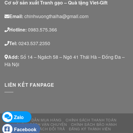
Cơ sở sản xuất Tranh gạo – Quà tặng Viet-Gift
Email:
chinhvuongthaiha@gmail.com
Hotline:
0983.575.366
Tel:
0243.537.2350
Add:
Số 14 – Ngách 58 – Ngõ 41 Thái Hà – Đống Đa –
Hà Nội
LIÊN KẾT FANPAGE
Zalo
HƯỚNG DẪN MUA HÀNG
CHÍNH SÁCH THANH TOÁN
CHÍNH SÁCH VẬN CHUYỂN
CHÍNH SÁCH BẢO HÀNH
Facebook
CHÍNH SÁCH ĐỔI TRẢ
ĐĂNG KÝ THÀNH VIÊN