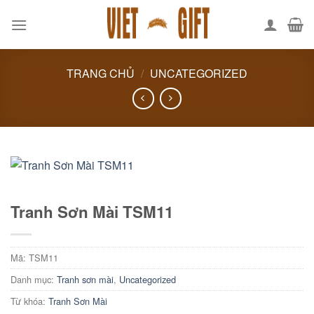
Skip
to
content
TRANG CHỦ
/
UNCATEGORIZED
Tranh Sơn Mài TSM11
Mã:
TSM11
Danh mục:
Tranh sơn mài
,
Uncategorized
Từ khóa:
Tranh Sơn Mài