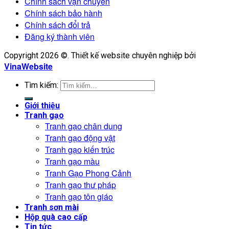
Chính sách vận chuyển
Chính sách bảo hành
Chính sách đổi trả
Đăng ký thành viên
Copyright 2026 ©. Thiết kế website chuyên nghiệp bởi
VinaWebsite
Tìm kiếm:
Giới thiệu
Tranh gạo
Tranh gạo chân dung
Tranh gạo động vật
Tranh gạo kiến trúc
Tranh gạo màu
Tranh Gạo Phong Cảnh
Tranh gạo thư pháp
Tranh gạo tôn giáo
Tranh sơn mài
Hộp quà cao cấp
Tin tức