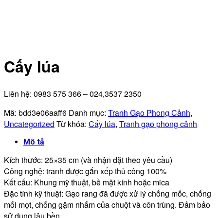
Cấy lúa
Liên hệ: 0983 575 366 – 024,3537 2350
Mã:
bdd3e06aaff6
Danh mục:
Tranh Gạo Phong Cảnh
,
Uncategorized
Từ khóa:
Cấy lúa
,
Tranh gạo phong cảnh
Mô tả
Kích thước: 25×35 cm (và nhận đặt theo yêu cầu)
Công nghệ: tranh được gắn xếp thủ công 100%
Kết cấu: Khung mỹ thuật, bề mặt kính hoặc mica
Đặc tính kỹ thuật: Gạo rang đã được xử lý chống mốc, chống
mối mọt, chống gặm nhấm của chuột và côn trùng. Đảm bảo
sử dụng lâu bền