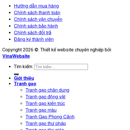
Hướng dẫn mua hàng
Chính sách thanh toán
Chính sách vận chuyển
Chính sách bảo hành
Chính sách đổi trả
Đăng ký thành viên
Copyright 2026 ©. Thiết kế website chuyên nghiệp bởi
VinaWebsite
Tìm kiếm:
Giới thiệu
Tranh gạo
Tranh gạo chân dung
Tranh gạo động vật
Tranh gạo kiến trúc
Tranh gạo màu
Tranh Gạo Phong Cảnh
Tranh gạo thư pháp
Tranh gạo tôn giáo