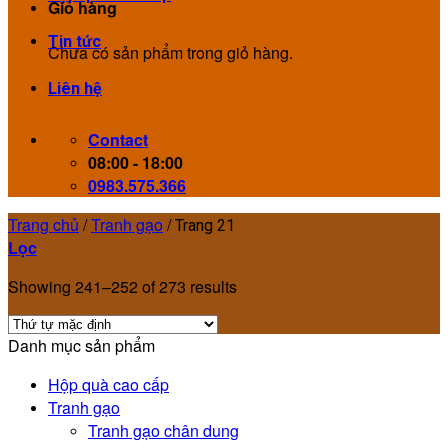
Giỏ hàng
Tin tức
Chưa có sản phẩm trong giỏ hàng.
Liên hệ
Contact
08:00 - 18:00
0983.575.366
Trang chủ
/
Tranh gạo
/
Trang 21
Lọc
Showing 241–252 of 273 results
Danh mục sản phẩm
Hộp quà cao cấp
Tranh gạo
Tranh gạo chân dung