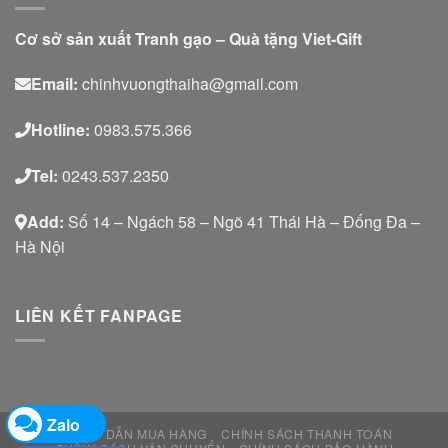
Cơ sở sản xuất Tranh gạo – Quà tặng Viet-Gift
Email:
chinhvuongthaiha@gmail.com
Hotline:
0983.575.366
Tel:
0243.537.2350
Add:
Số 14 – Ngách 58 – Ngõ 41 Thái Hà – Đống Đa –
Hà Nội
LIÊN KẾT FANPAGE
Zalo
HƯỚNG DẪN MUA HÀNG
CHÍNH SÁCH THANH TOÁN