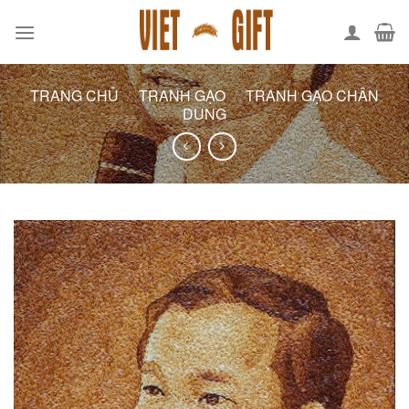
Skip
to
content
TRANG CHỦ
/
TRANH GẠO
/
TRANH GẠO CHÂN
DUNG