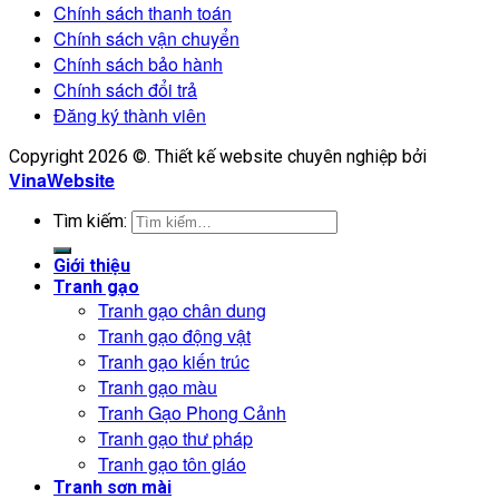
Chính sách thanh toán
Chính sách vận chuyển
Chính sách bảo hành
Chính sách đổi trả
Đăng ký thành viên
Copyright 2026 ©. Thiết kế website chuyên nghiệp bởi
VinaWebsite
Tìm kiếm:
Giới thiệu
Tranh gạo
Tranh gạo chân dung
Tranh gạo động vật
Tranh gạo kiến trúc
Tranh gạo màu
Tranh Gạo Phong Cảnh
Tranh gạo thư pháp
Tranh gạo tôn giáo
Tranh sơn mài