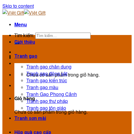
Skip to content
Menu
Tìm kiếm:
Giới thiệu
Tranh gạo
Tranh gạo chân dung
Tranh gạo động vật
Chưa có sản phẩm trong giỏ hàng.
Tranh gạo kiến trúc
Tranh gạo màu
Tranh Gạo Phong Cảnh
Giỏ hàng
Tranh gạo thư pháp
Tranh gạo tôn giáo
Chưa có sản phẩm trong giỏ hàng.
Tranh sơn mài
Hộp quà cao cấp