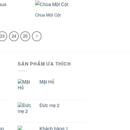
Chùa Một Cột
23
24
25
SẢN PHẨM ƯA THÍCH
Mặt Hổ
Đức mẹ 2
on
Khách hàng 1