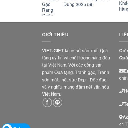
Dung 2025 59
GIỚI THIỆU
LIÊ
VIET-GIFT
Cơ 
là cơ sở sản xuất Quà
Quà 
tặng uy tín và chất lượng hàng đầu
tại Việt Nam. Với các dòng sản
E
Quà tặng
Tranh gạo
Tranh
phẩm
,
,
chi
sơn mài
... hết sức Đẹp - Độc đáo -
và ý nghĩa, mang đậm nét văn hóa
Ho
Việt Nam.
Te
Ad
41 