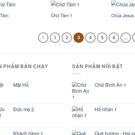
 Tâm
Chữ Tâm 1
Chúa Jesus
1
2
3
4
5
6
…
N PHẨM BÁN CHẠY
SẢN PHẨM NỔI BẬT
Mặt Hổ
Chữ Bình An 1
Đức mẹ 2
Hổ nhàn 1
Khách hàng 1
Quê hương - Hai c