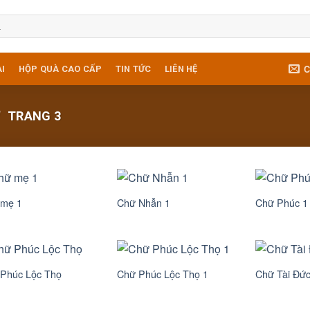
C
I
HỘP QUÀ CAO CẤP
TIN TỨC
LIÊN HỆ
/
TRANG 3
 mẹ 1
Chữ Nhẫn 1
Chữ Phúc 1
Phúc Lộc Thọ
Chữ Phúc Lộc Thọ 1
Chữ Tài Đứ