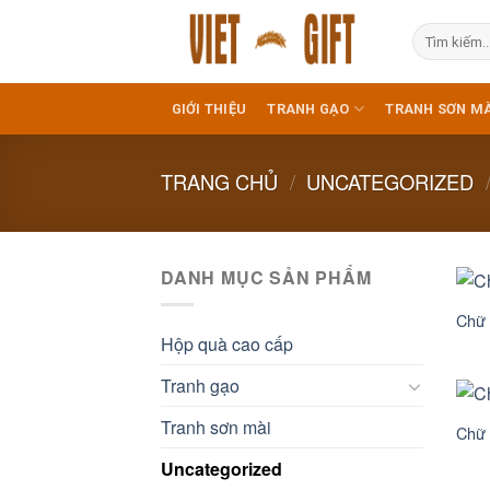
Skip
Tìm
to
kiếm:
content
GIỚI THIỆU
TRANH GẠO
TRANH SƠN MÀ
TRANG CHỦ
/
UNCATEGORIZED
DANH MỤC SẢN PHẨM
Chữ
Hộp quà cao cấp
Tranh gạo
Tranh sơn mài
Chữ 
Uncategorized