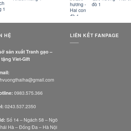
đò 1
N HỆ
LIÊN KẾT FANPAGE
sở sản xuất Tranh gạo –
tặng Viet-Gift
mail:
nhvuongthaiha@gmail.com
tline:
0983.575.366
l:
0243.537.2350
d:
Số 14 – Ngách 58 – Ngõ
Thái Hà – Đống Đa – Hà Nội