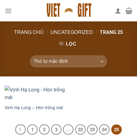
Skip
to
content
TRANG CHỦ
/
UNCATEGORIZED
/
TRANG 25
LỌC
Vịnh Hạ Long – Hòn trống mái
1
2
3
…
22
23
24
25