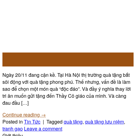
12
Th10
Ngày 20/11 đang cận kề. Tại Hà Nội thị trường quà tặng bắt
sôi động với quà tặng phong phú. Thế nhưng, vấn đề là làm
sao để chọn một món quà “độc đáo”. Và đầy ý nghĩa thay lời
tri ân muốn gửi tặng đến Thầy Cô giáo của mình. Và càng
đau đầu […]
Continue reading
→
Posted in
Tin Tức
|
Tagged
quà tặng
,
quà tặng lưu niệm
,
tranh gạo
Leave a comment
Giới thiệu