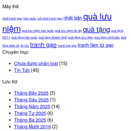
Mây thẻ
quà lưu
nhật bản
chơi tranh gạo
hàn quốc
Lối chơi tranh gạo
niệm
quà tặng
quà lưu niệm hàn quốc
quà lưu niệm ấn độ
quà tặng
20/11
quà tặng hàn quốc
quà tặng khách nhật
quà tặng lưu niệm
quà tặng nhật bản
quà
tranh gạo
tranh làm từ gạo
tặng thầy cô
tin tức
tranh hạt gạo
Chuyên mục
Chưa được phân loại
(15)
Tin Tức
(45)
Lưu trữ
Tháng Bảy 2025
(3)
Tháng Sáu 2025
(1)
Tháng Năm 2025
(14)
Tháng Tư 2025
(6)
Tháng Ba 2025
(6)
Tháng Mười 2019
(2)