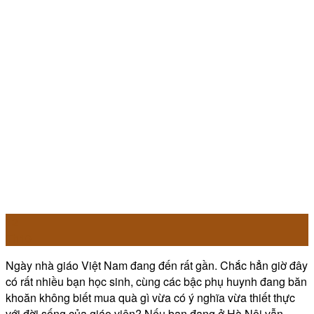
12
Th10
Ngày nhà giáo Việt Nam đang đến rất gần. Chắc hẳn giờ đây
có rất nhiều bạn học sinh, cùng các bậc phụ huynh đang băn
khoăn không biết mua quà gì vừa có ý nghĩa vừa thiết thực
với đời sống của giáo viên? Nếu bạn đang ở Hà Nội vẫn