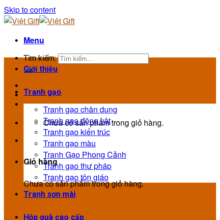
Skip to content
Menu
Tìm kiếm:
Giới thiệu
Tranh gạo
Tranh gạo chân dung
Tranh gạo động vật
Chưa có sản phẩm trong giỏ hàng.
Tranh gạo kiến trúc
Tranh gạo màu
Tranh Gạo Phong Cảnh
Giỏ hàng
Tranh gạo thư pháp
Tranh gạo tôn giáo
Chưa có sản phẩm trong giỏ hàng.
Tranh sơn mài
Hộp quà cao cấp