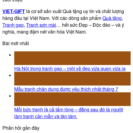
VIET-GIFT
là cơ sở sản xuất Quà tặng uy tín và chất lượng
hàng đầu tại Việt Nam. Với các dòng sản phẩm
Quà tặng
,
Tranh gạo
,
Tranh sơn mài
… hết sức Đẹp – Độc đáo – và ý
nghĩa, mang đậm nét văn hóa Việt Nam.
Bài mới nhất
21
Th7
Hà Nội trong tranh gạo – một vẻ đẹp vừa quen vừa lạ
21
Th7
Mẫu tranh chân dung được yêu thích nhất tháng 7
21
Th7
Mỗi bức tranh là cả tấm lòng – đằng sau đó là người
làm tranh cần mẫn và tận tâm.
Phản hồi gần đây