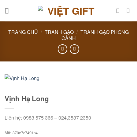
Skip
to
content
TRANG CHỦ
/
TRANH GẠO
/
TRANH GẠO PHONG
CẢNH
Vịnh Hạ Long
Liên hệ: 0983 575 366 – 024,3537 2350
Mã:
370e7c7491c4