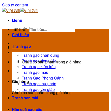
Skip to content
Menu
Tìm kiếm:
Giới thiệu
Tranh gạo
Tranh gạo chân dung
Tranh gạo động vật
Chưa có sản phẩm trong giỏ hàng.
Tranh gạo kiến trúc
Tranh gạo màu
Tranh Gạo Phong Cảnh
Giỏ hàng
Tranh gạo thư pháp
Tranh gạo tôn giáo
Chưa có sản phẩm trong giỏ hàng.
Tranh sơn mài
Hộp quà cao cấp