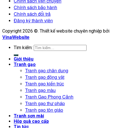
Chính sách vận chuyển
Chính sách bảo hành
Chính sách đổi trả
Đăng ký thành viên
Copyright 2026 ©. Thiết kế website chuyên nghiệp bởi
VinaWebsite
Tìm kiếm:
Giới thiệu
Tranh gạo
Tranh gạo chân dung
Tranh gạo động vật
Tranh gạo kiến trúc
Tranh gạo màu
Tranh Gạo Phong Cảnh
Tranh gạo thư pháp
Tranh gạo tôn giáo
Tranh sơn mài
Hộp quà cao cấp
Tin tức