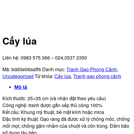
Cấy lúa
Liên hệ: 0983 575 366 – 024,3537 2350
Mã:
bdd3e06aaff6
Danh mục:
Tranh Gạo Phong Cảnh
,
Uncategorized
Từ khóa:
Cấy lúa
,
Tranh gạo phong cảnh
Mô tả
Kích thước: 25×35 cm (và nhận đặt theo yêu cầu)
Công nghệ: tranh được gắn xếp thủ công 100%
Kết cấu: Khung mỹ thuật, bề mặt kính hoặc mica
Đặc tính kỹ thuật: Gạo rang đã được xử lý chống mốc, chống
mối mọt, chống gặm nhấm của chuột và côn trùng. Đảm bảo
sử dụng lâu bền