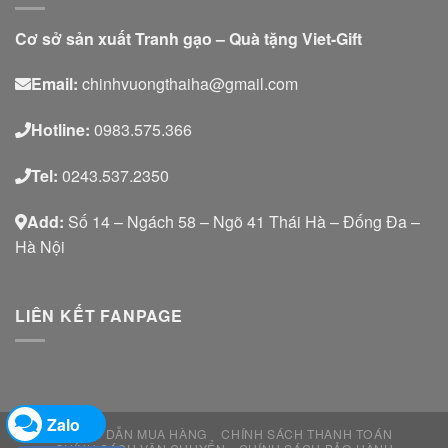
Cơ sở sản xuất Tranh gạo – Quà tặng Viet-Gift
Email:
chinhvuongthaiha@gmail.com
Hotline:
0983.575.366
Tel:
0243.537.2350
Add:
Số 14 – Ngách 58 – Ngõ 41 Thái Hà – Đống Đa –
Hà Nội
LIÊN KẾT FANPAGE
Zalo
HƯỚNG DẪN MUA HÀNG
CHÍNH SÁCH THANH TOÁN