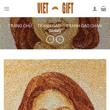
Skip
to
content
TRANG CHỦ
/
TRANH GẠO
/
TRANH GẠO CHÂN
DUNG