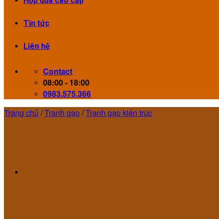
Hộp quà cao cấp
Tin tức
Liên hệ
Contact
08:00 - 18:00
0983.575.366
Trang chủ
/
Tranh gạo
/
Tranh gạo kiến trúc