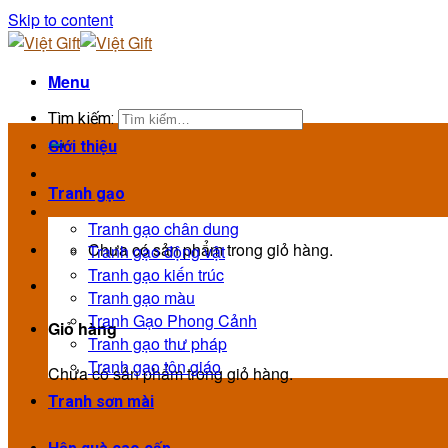
Skip to content
Menu
Tìm kiếm:
Giới thiệu
Tranh gạo
Tranh gạo chân dung
Chưa có sản phẩm trong giỏ hàng.
Tranh gạo động vật
Tranh gạo kiến trúc
Tranh gạo màu
Tranh Gạo Phong Cảnh
Giỏ hàng
Tranh gạo thư pháp
Tranh gạo tôn giáo
Chưa có sản phẩm trong giỏ hàng.
Tranh sơn mài