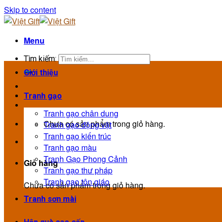
Skip to content
Menu
Tìm kiếm:
Giới thiệu
Tranh gạo
Tranh gạo chân dung
Chưa có sản phẩm trong giỏ hàng.
Tranh gạo động vật
Tranh gạo kiến trúc
Tranh gạo màu
Tranh Gạo Phong Cảnh
Giỏ hàng
Tranh gạo thư pháp
Tranh gạo tôn giáo
Chưa có sản phẩm trong giỏ hàng.
Tranh sơn mài