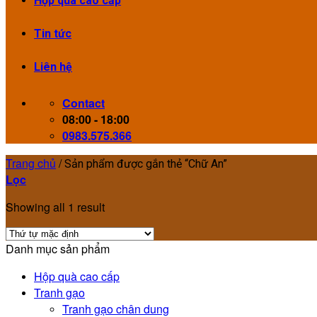
Hộp quà cao cấp
Tin tức
Liên hệ
Contact
08:00 - 18:00
0983.575.366
Trang chủ
/
Sản phẩm được gắn thẻ “Chữ An”
Lọc
Showing all 1 result
Danh mục sản phẩm
Hộp quà cao cấp
Tranh gạo
Tranh gạo chân dung